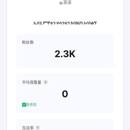
英语
🌐
ኢላሂ ምኞቴን ፍላጎቴን እባክህን አሳካልኝ
粉丝数
2.3K
平均观看量
?
0
高表现
互动率
?