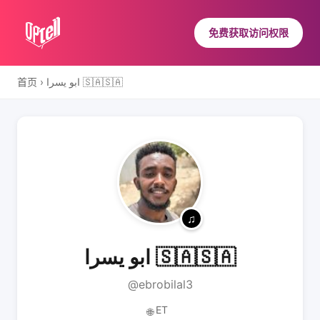
免费获取访问权限
首页
›
ابو يسرا 🇸🇦🇸🇦
ابو يسرا 🇸🇦🇸🇦
@ebrobilal3
ET
🌐