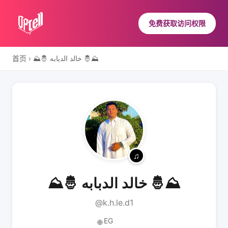
免费获取访问权限
首页
›
⛰️🤴 خالد الدبابه 🤴⛰️
⛰️🤴 خالد الدبابه 🤴⛰️
@k.h.le.d1
EG
🌐