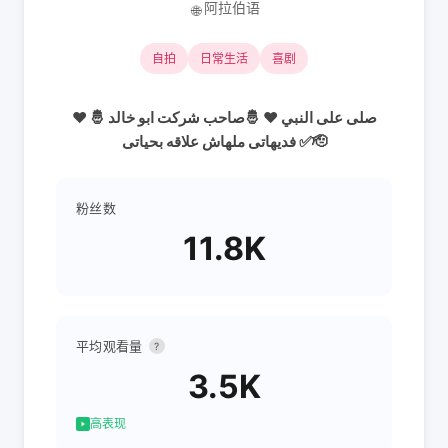
阿拉伯语
🌐
自拍
日常生活
喜剧
♥ صلى على النبي ♥ 🤴صاحب شركت ابو خالد 🤴
فديهاتى ملهاش علاقه بحياتى ✅🫡
粉丝数
11.8K
平均观看量
?
3.5K
高表现