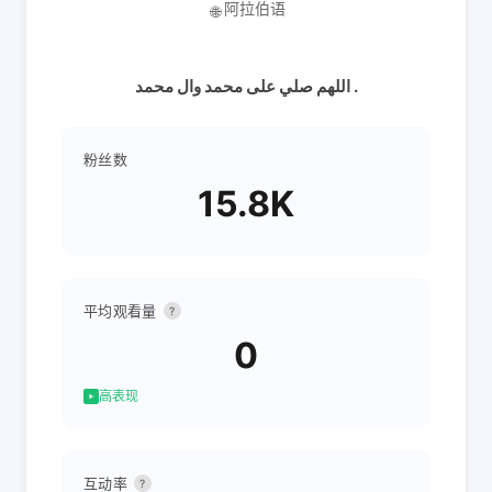
阿拉伯语
🌐
اللهم صلي على محمد وال محمد .
粉丝数
15.8K
平均观看量
?
0
高表现
互动率
?