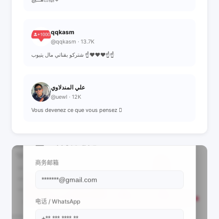
qqkasm
@qqkasm · 13.7K
شتركو بقناتي مال يتيوب ☝️♥️♥️♥️☝️☝️
علي المندلاوي
@uewl · 12K
Vous devenez ce que vous pensez 🪾
📩 查看联系信息
商务邮箱
电话 / WhatsApp