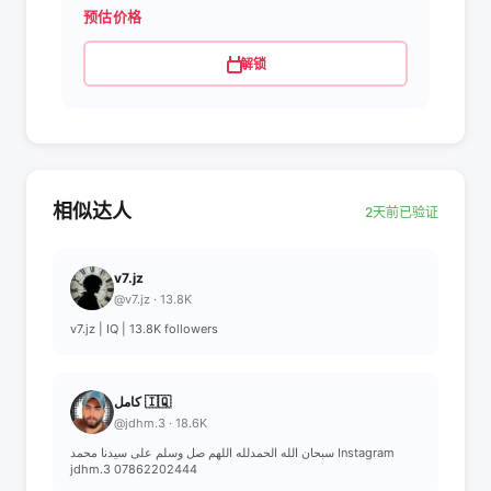
预估价格
解锁
相似达人
2天前已验证
v7.jz
@v7.jz · 13.8K
v7.jz | IQ | 13.8K followers
كامل 🇮🇶
@jdhm.3 · 18.6K
سبحان الله الحمدلله اللهم صل وسلم على سيدنا محمد Instagram
jdhm.3 07862202444