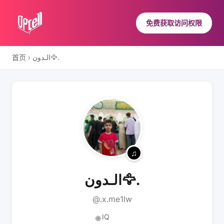
免费获取访问权限
首页
›
الـدون🦅.
الـدون🦅.
@.x.me1lw
IQ
🌐