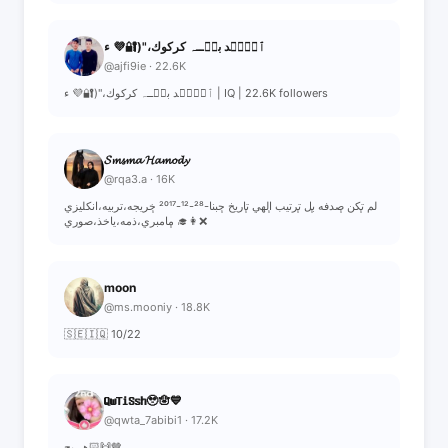
ٱحۡمۘد بنۨــہ كركوك،"(🔐💜 ء
@ajfi9ie · 22.6K
ٱحۡمۘد بنۨــہ كركوك،"(🔐💜 ء | IQ | 22.6K followers
𝓢𝓶𝓼𝓶𝓪 𝓗𝓪𝓶𝓸𝓭𝔂
@rqa3.a · 16K
لم ᷂تكن ᷂صدفه ᷂بل ᷂ترتيب ᷂الهي ᷂تاريخ ᷂حبنا-²⁸-¹²-²⁰¹⁷ ᷂خريجه،تربيه،انكليزي
👩‍🎓 ᷂مامبري،ذمه،ياخذ،صوري❌
moon
@ms.mooniy · 18.8K
🇸🇪🇮🇶 10/22
𝐐𝐰𝐓𝐢𝐒𝐬𝐡🥹🪬💙
@qwta_7abibi1 · 17.2K
هـــیچ🙌🏻🤎