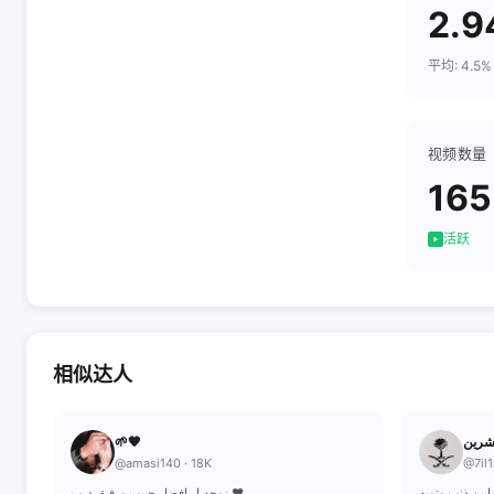
2.
平均: 4.5%
视频数量
165
活跃
相似达人
🌱🧡
@amasi140 · 18K
@7il1
ابين ذنبٍ وتوبه
زوجه لِ افضل حبيب ورفيق درب ♥️