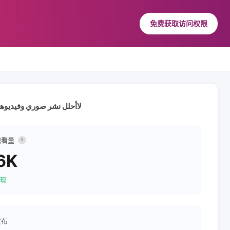
免费获取访问权限
مسافرة ✈️وأنقل تجاربي الخاصة بالسفر 📸 مع تغطيات داخلية لأجمل مدن بلادي🇸🇦 لاأحلل نشر صور
观看量
?
6K
现
发布