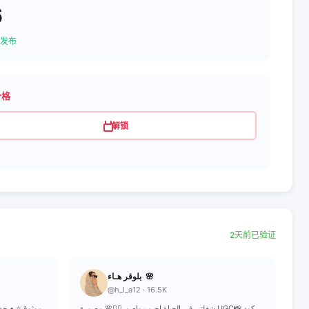
6
发布
价格
解锁
2天前已验证
بلوقر هـاء 🌸
@h_l_a12 · 16.5K
شغلتي في الحياة اجرب واصور🙋‍♀️🌸 مصورة UGC📸 كود