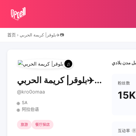
بلوقر| كريمة الحربي✈️📷
›
首页
بلوقر| كريمة الحربي✈️...
粉丝数
@kro0omaa
15K
SA
🌐
阿拉伯语
🌐
旅游
餐厅探店
互动率
?