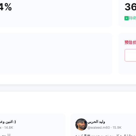
94%
3
持续
预估
وليد الحربي
اثنين وعشرين :)
x · 14.8K
@waleed.m60 · 15.9K
• موثوق⭐️ • جده حاليا 📍 • كل يوم تجربه جديده 🍔🍫 كود
أتأرجح م