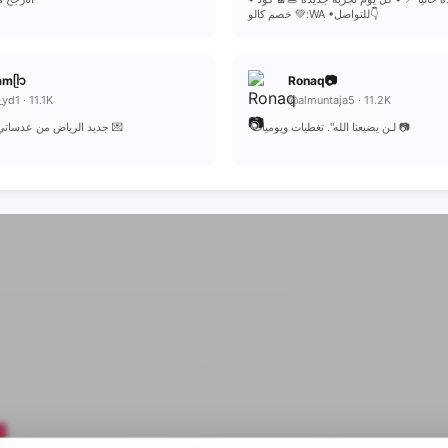
خصم كالو 💚:WA •للتواصل👇
amᥫ᭡
Ronaq📷
d1 · 11.1K
@almuntaja5 · 11.2K
"لـن يضيعنا الله". تغطيات ويوميات 📷
🎥🌇 جديد الرياض من عدساتي للتواصل 💌