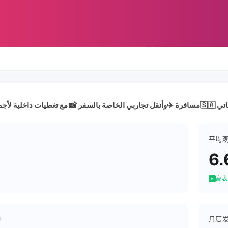
ي وفيديوهاتي
平均
6.
高表
月度