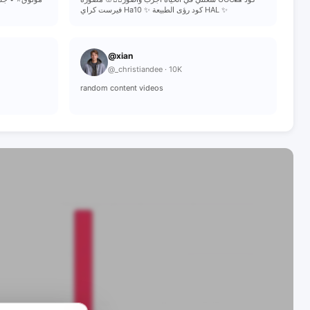
فيرست كراي Ha10 ✨ كود رؤى الطبيعة HAL ✨
@xian
@_christiandee · 10K
random content videos