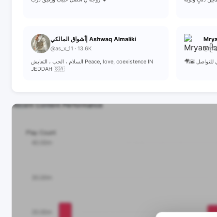
Mry
أشواق المالكي| Ashwaq Almaliki
@as_x_11 · 13.6K
@ma_y
السلام ، الحب ، التعايش Peace, love, coexistence IN
JEDDAH 🇸🇦