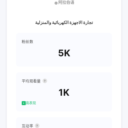
阿拉伯语
🌐
تجارة الاجهزة الكهربائية والمنزلية
粉丝数
5K
平均观看量
?
1K
高表现
互动率
?