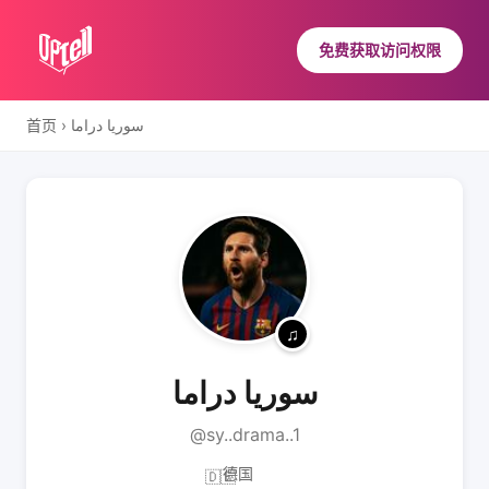
免费获取访问权限
首页
›
سوريا دراما
سوريا دراما
@sy..drama..1
德国
🇩🇪