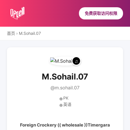
免费获取访问权限
首页
›
M.Sohail.07
M.Sohail.07
@m.sohail.07
PK
🌐
英语
🌐
Foreign Crockery (( wholesale ))Timergara