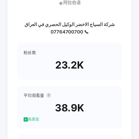
阿拉伯语
🌐
شركة السياج الاخضر الوكيل الحصري في العراق
07764700700 📞
粉丝数
23.2K
平均观看量
?
38.9K
高表现