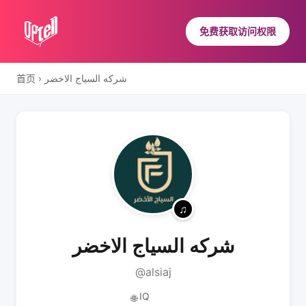
免费获取访问权限
首页
›
شركه السياج الاخضر
شركه السياج الاخضر
@alsiaj
IQ
🌐