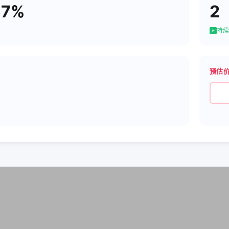
57%
2
持续
预估