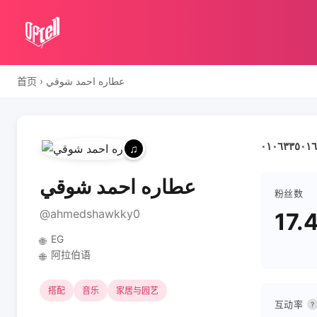
首页
›
عطاره احمد شوقي
عطاره احمد شوقي
粉丝数
@ahmedshawkky0
17.
EG
🌐
阿拉伯语
🌐
搭配
音乐
家居与园艺
互动率
?