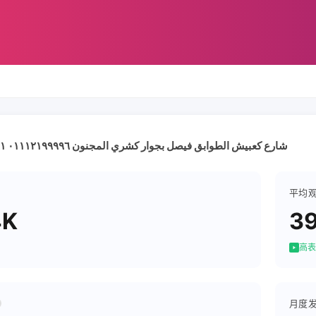
شارع كعبيش الطوابق فيصل بجوار كشري المجنون ٠١١١٢١٩٩٩٩٦ ٠١٠٦٣٣٥٠١٦١
平均
4K
39
高表
月度