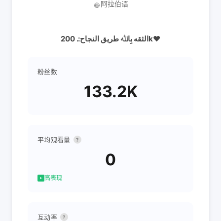
阿拉伯语
🌐
الثقه بِاﷲ طريق النجاح:. 200k❤
粉丝数
133.2K
平均观看量
?
0
高表现
互动率
?