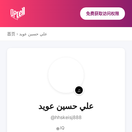
免费获取访问权限
首页
›
علي حسين عويد
علي حسين عويد
@hhskeisj888
IQ
🌐