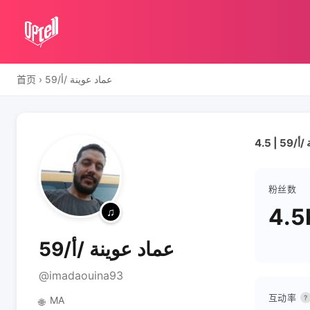
首页
›
عماد عوينة /أ/59
粉丝数
4.5
عماد عوينة /أ/59
@imadaouina93
互动率
?
MA
🌐