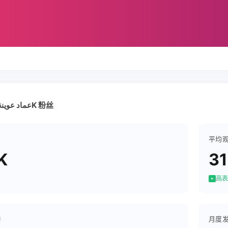
عماد عوينة /أ/59 | 4.5K 粉丝
平均
K
3
高表
月度