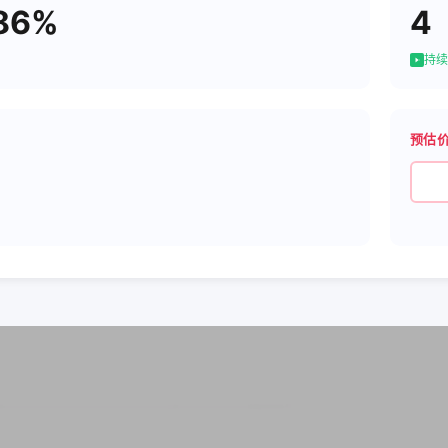
86%
4
持续
预估