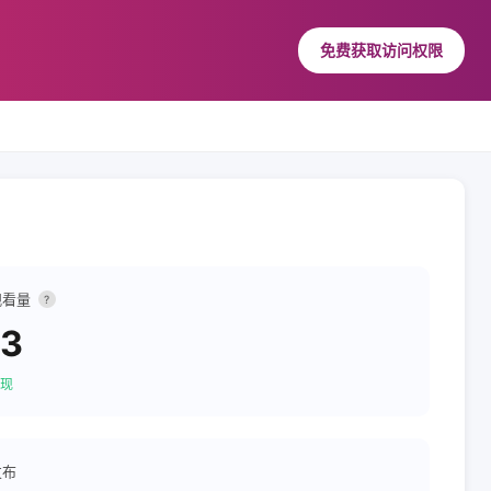
免费获取访问权限
观看量
?
73
现
发布