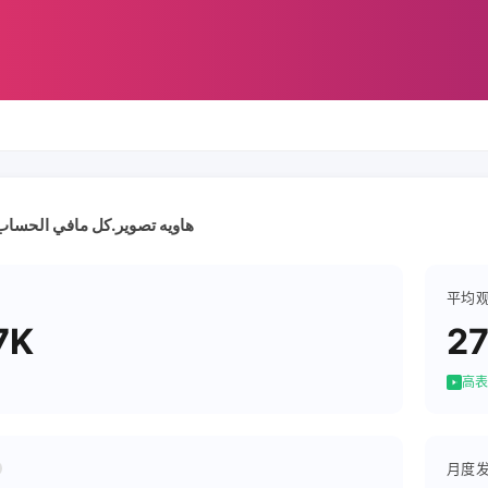
هاويه تصوير.كل مافي الحسا
平均
7K
2
高表
月度