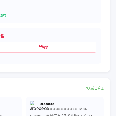
发布
价格
解锁
2天前已验证
sroooooo
@asraaaaaaaaaaaaaaaaaaa · 38.9K
ers
sroooooo - 美食展示与点评, 饮料制作, 自拍 | SA |