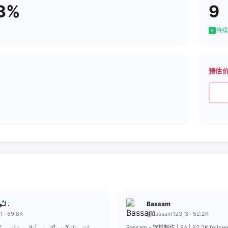
3%
9
持续
预估
لـُووٰٓمـيِ .
Bassam
_1 · 69.8K
@bassam123_3 · 52.2K
عَسَى المَكتُوب أكبَر مِن آمَاليِ ، وَعَسى دُر .
Bassam - 饮料制作 | SA | 52.2K follow