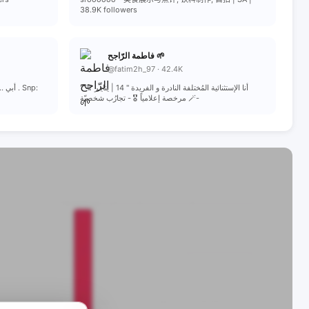
38.9K followers
فاطمة الرّاجح 🌱
@fatim2h_97 · 42.4K
" أنا الإستثنائية المُختلفة النادرة و الفريدة " 14 | ينايـر 🔖
. Snp:
مرخصة إعلامياً 🎖️ - تجارُب شخصيّة 🪄-