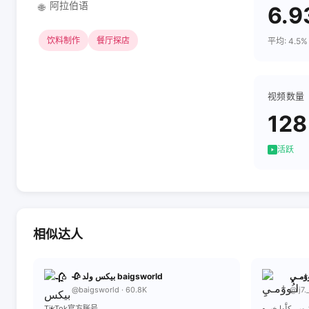
阿拉伯语
🌐
6.9
饮料制作
餐厅探店
平均: 4.5%
视频数量
128
活跃
相似达人
🥀 بیکس ولد baigsworld
@baigsworld · 60.8K
@lj7.
TikTok官方账号
وبِي كِلَّها خِيره