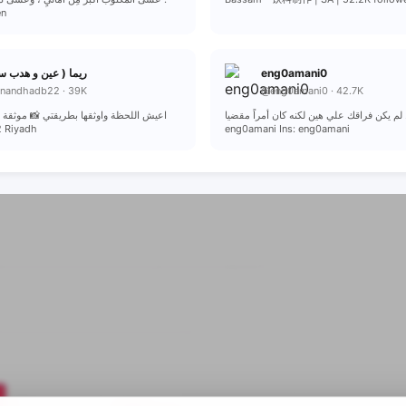
en
ريما ( عين و هدب  )
eng0amani0
nandhadb22 · 39K
@eng0amani0 · 42.7K
أبي .. لم يكن فراقك علي هين لكنه كان أمراً مقضيا 
اعيش اللحظة واوثقها بطريقتي 📸 موثق 💌
0530666232 Riyadh
eng0amani Ins: eng0amani