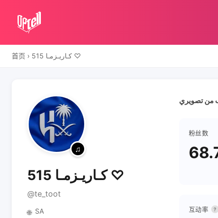
首页
›
كـاريـزمـا 515 ♡
ب من تصويري
粉丝数
68.
كـاريـزمـا 515 ♡
@te_toot
互动率
?
SA
🌐