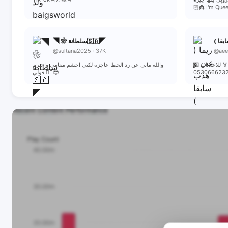
👸🏻 I'm Que
سابقا
◥ ❀ سلطانة🇸🇦◤
@sultana2025 · 37K
@aee
ة 🏅 للاعلانات
والله ماني عن رد الخطا عاجزة لكني احشم مقامي واحترم
قولي 💁‍♀️😎