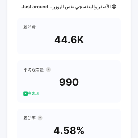
Just around... الأصفر والبنفسجي نفس اليوزر 😎
粉丝数
44.6K
平均观看量
?
990
高表现
互动率
?
4.58%