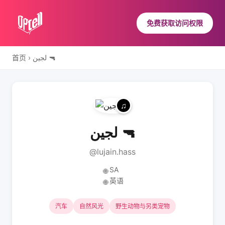
免费获取访问权限
首页
›
لجين 🔫
لجين 🔫
@lujain.hass
SA
🌐
英语
🌐
汽车
自然风光
野生动物与另类宠物