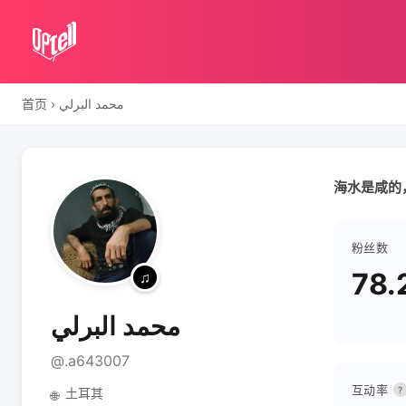
首页
›
محمد البرلي
海水是咸的
粉丝数
78.
محمد البرلي
@.a643007
互动率
?
土耳其
🌐