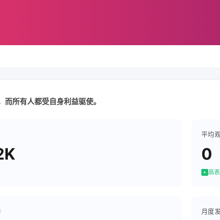
，而所有人都受自身利益驱使。
平均
2K
0
高表
月度