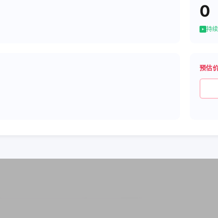
0
持续
预估