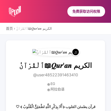
免费获取访问权限
ﭐلْقُرْآنُ📖𝑸𝒖𝒓'𝒂𝒏 الكريم
›
首页
ﭐلْقُرْآنُ📖𝑸𝒖𝒓'𝒂𝒏 الكريم
@user48522391463410
EG
🌐
阿拉伯语
🌐
🤍 قرآن يطمئن القلوب ﴿ أَلَا بِذِكْرِ اللَّهِ تَطْمَئِنُّ الْقُلُوبُ ﴾