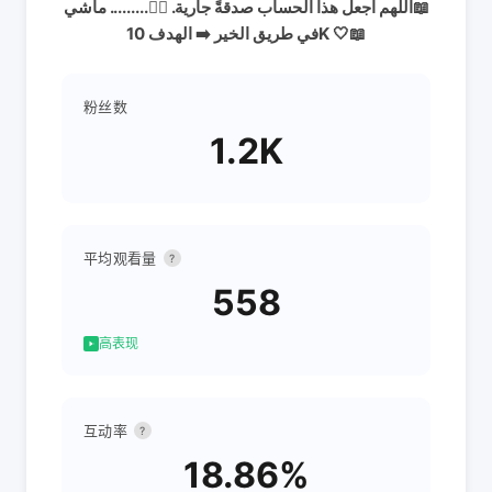
📖اللهم اجعل هذا الحساب صدقةً جارية. 🚶‍♂️......... ماشي
في طريق الخير ➡️ الهدف 10K 🤍📖
粉丝数
1.2K
平均观看量
?
558
高表现
互动率
?
18.86%