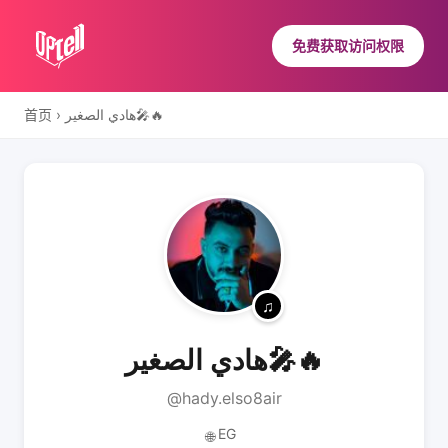
免费获取访问权限
首页
›
هادي الصغير🎤🔥
هادي الصغير🎤🔥
@hady.elso8air
EG
🌐