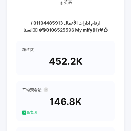
英语
🌐
ارقام ادارات الأعمال 01104485913 /
0106525596🐻‍❄️ 👇🏻انستا My mify(H)❤️💍
粉丝数
452.2K
平均观看量
?
146.8K
高表现