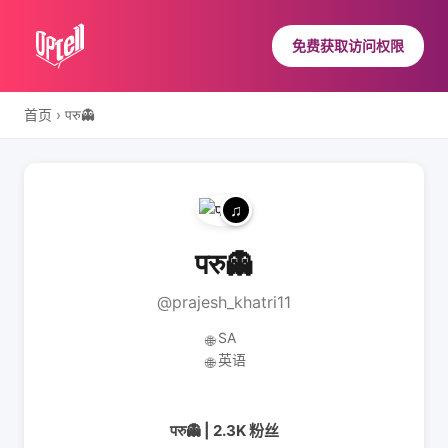
免费获取访问权限
首页
›
परु👻
परु👻
@prajesh_khatri11
SA
🌐
英语
🌐
परु👻 | 2.3K 粉丝