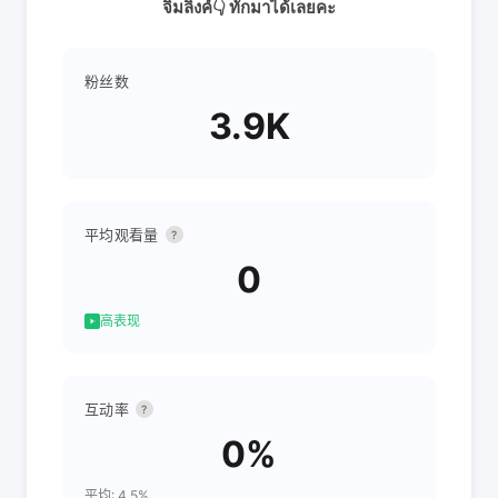
จิ้มลิงค์👇 ทักมาได้เลยคะ
粉丝数
3.9K
平均观看量
?
0
高表现
互动率
?
0%
平均: 4.5%