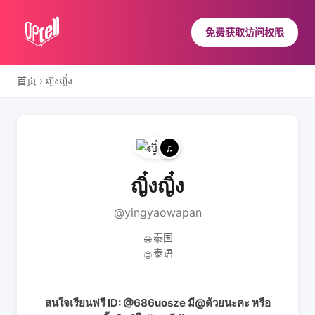
免费获取访问权限
首页
›
ญิ๋งญิ๋ง
ญิ๋งญิ๋ง
@yingyaowapan
泰国
🌐
泰语
🌐
สนใจเรียนฟรี ID: @686uosze มี@ด้วยนะคะ หรือ