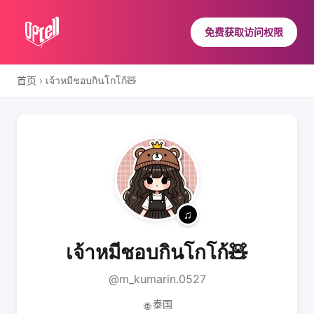
免费获取访问权限
首页
›
เจ้าหมีชอบกินโกโก้🧸
เจ้าหมีชอบกินโกโก้🧸
@m_kumarin.0527
泰国
🌐