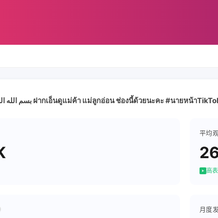
بسم الله الرحمن الرحيم ฝากเอ็นดูแม่ค้า แม่ลูกอ่อน ช่องนี้ด้วยนะคะ #นายหน้าTikT
平均
K
2
高表
月度