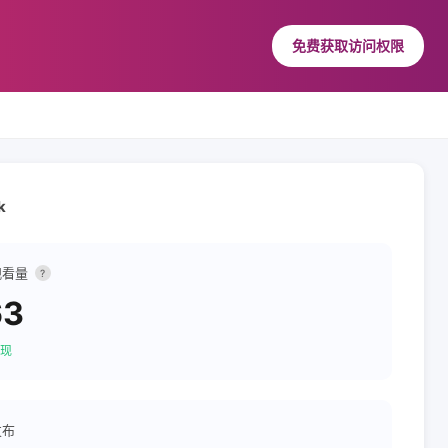
免费获取访问权限
ok
观看量
?
63
现
发布