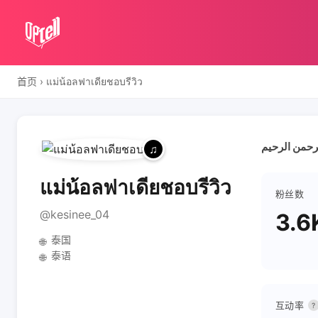
首页
›
แม่น้อลฟาเดียชอบรีวิว
แม่น้อลฟาเดียชอบรีวิว
粉丝数
@kesinee_04
3.6
泰国
🌐
泰语
🌐
互动率
?