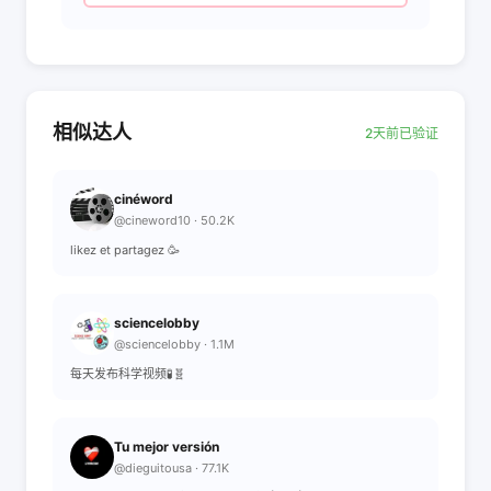
相似达人
2天前已验证
cinéword
@cineword10 · 50.2K
likez et partagez 🥳
sciencelobby
@sciencelobby · 1.1M
每天发布科学视频🧪🧬
Tu mejor versión
@dieguitousa · 77.1K