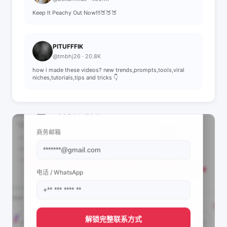
Keep It Peachy Out Now!!!🍑🍑🍑
PITUFFFIK
@tmbhj26 · 20.8K
how i made these videos? new trends,prompts,tools,viral
niches,tutorials,tips and tricks 👇
📩 查看联系信息
商务邮箱
电话 / WhatsApp
解锁完整联系方式