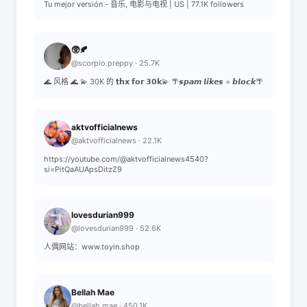
Tu mejor versión - 音乐, 电影与电视 | US | 77.1K followers
🥸🍂
@scorpio.preppy · 25.7K
🌊 风格 🌊 💫 30K 的 𝘁𝗵𝘅 𝗳𝗼𝗿 𝟯𝟬𝗸💫 🌴𝙨𝙥𝙖𝙢 𝙡𝙞𝙠𝙚𝙨 = 𝙗𝙡𝙤𝙘𝙠🌴
aktvofficialnews
@aktvofficialnews · 22.1K
https://youtube.com/@aktvofficialnews4540?
si=PitQaAUApsDitzZ9
lovesdurian999
@lovesdurian999 · 52.6K
人偶网站：www.toyin.shop
Bellah Mae
@bellah.mae · 450.1K