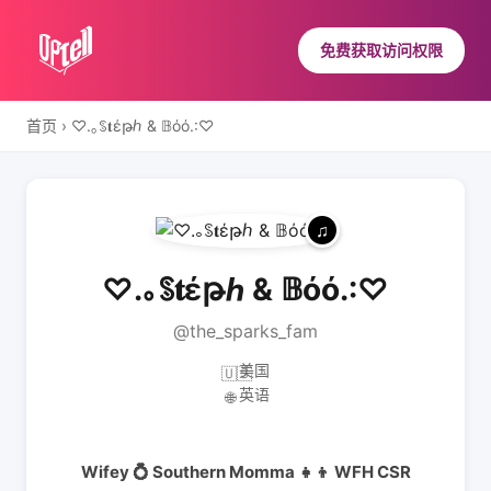
免费获取访问权限
首页
›
♡.｡ꌗ𝐭έթℎ & 𝔹όό.:♡
♡.｡ꌗ𝐭έթℎ & 𝔹όό.:♡
@the_sparks_fam
美国
🇺🇸
英语
🌐
Wifey 💍 Southern Momma 👧👦 WFH CSR