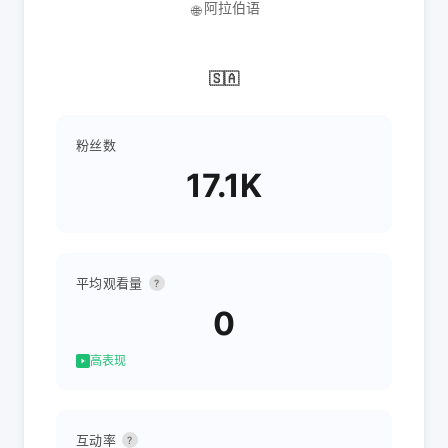
阿拉伯语
🌐
🇸🇦
粉丝数
17.1K
平均观看量
?
0
高表现
互动率
?