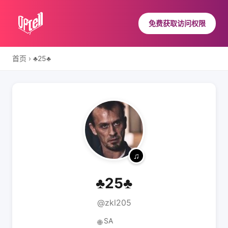
免费获取访问权限
首页
›
♣️25♣️
♣️25♣️
@zkl205
SA
🌐