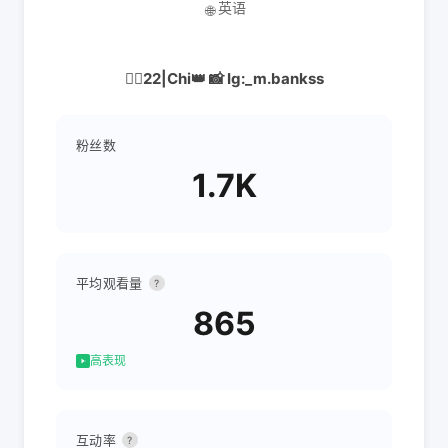
英语
🌐
🏳️‍🌈22|Chi👑 📸 Ig:_m.bankss
粉丝数
1.7K
平均观看量
?
865
高表现
互动率
?