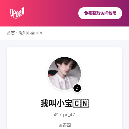
免费获取访问权限
首页
›
我叫小宝🇨🇳
我叫小宝🇨🇳
@ptpr_47
泰国
🌐