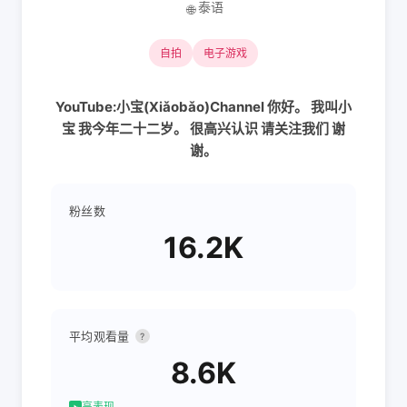
泰语
🌐
自拍
电子游戏
YouTube:小宝(Xiǎobǎo)Channel 你好。 我叫小
宝 我今年二十二岁。 很高兴认识 请关注我们 谢
谢。
粉丝数
16.2K
平均观看量
?
8.6K
高表现