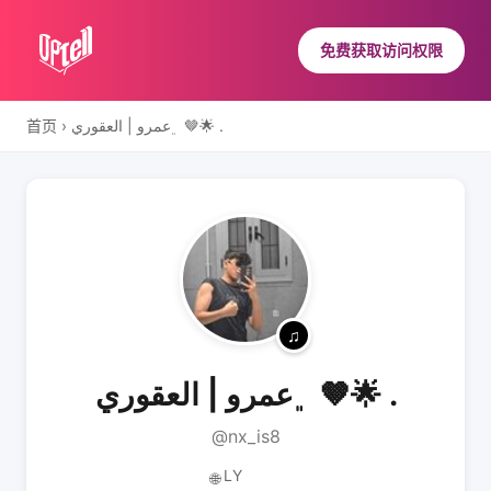
免费获取访问权限
首页
›
﮼عمرو | العقوري 🤎🌟 .
﮼عمرو | العقوري 🤎🌟 .
@nx_is8
LY
🌐