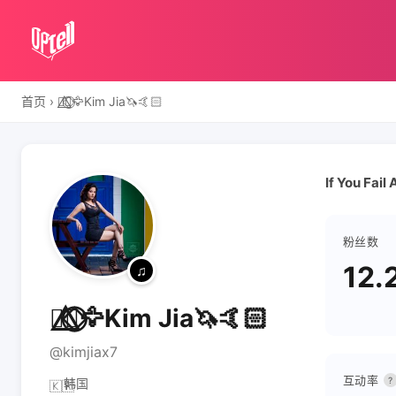
首页
›
🐦‍🔥⃤⃟⃝🦅Kim Jia🦄🤙🏻
If You Fai
粉丝数
12.
🐦‍🔥⃤⃟⃝🦅Kim Jia🦄🤙🏻
@kimjiax7
互动率
?
韩国
🇰🇷