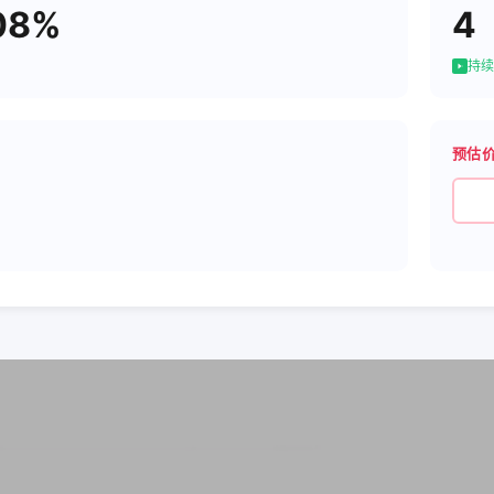
08%
4
持续
预估