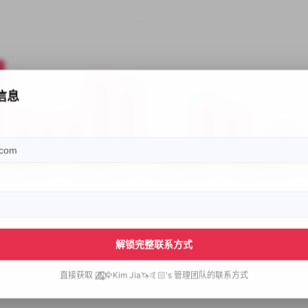
信息
解锁完整联系方式
直接获取
🐦‍🔥⃤⃟⃝🦅Kim Jia🦄🤙🏻's
管理团队的联系方式