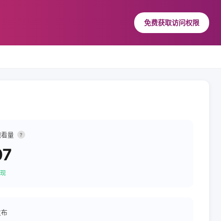
免费获取访问权限
观看量
?
07
现
发布