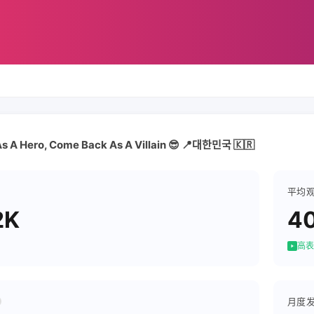
l As A Hero, Come Back As A Villain 😎 📍대한민국 🇰🇷
平均
2K
4
高表
月度