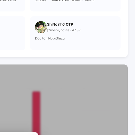
ShiNo nhớ OTP
@noshi_nolife · 47.3K
Độc tôn NobiShizu