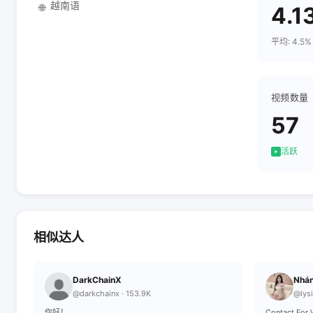
越南语
🌐
4.1
平均: 4.5%
视频数量
57
活跃
相似达人
DarkChainX
Nhán
@darkchainx · 153.9K
@lysi
你好！
Contact For Wo