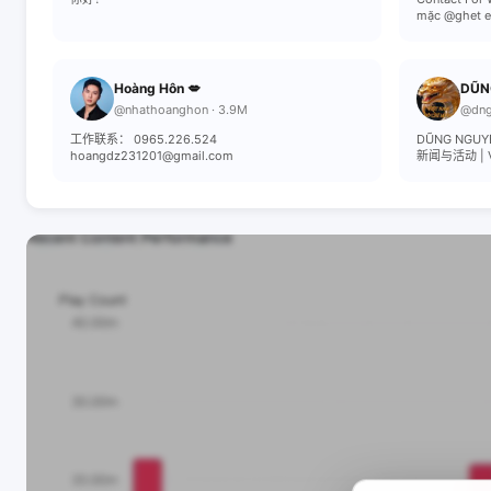
mặc @ghet em
Hoàng Hôn 💋
DŨN
@nhathoanghon · 3.9M
@dng
工作联系： 0965.226.524
DŨNG NGUY
hoangdz231201@gmail.com
新闻与活动 | VN 