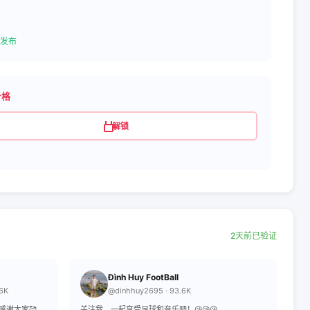
发布
价格
解锁
2天前已验证
Đình Huy FootBall
.6K
@dinhhuy2695 · 93.6K
感谢大家🥰
关注我，一起享受足球和音乐吧！😘😘😘