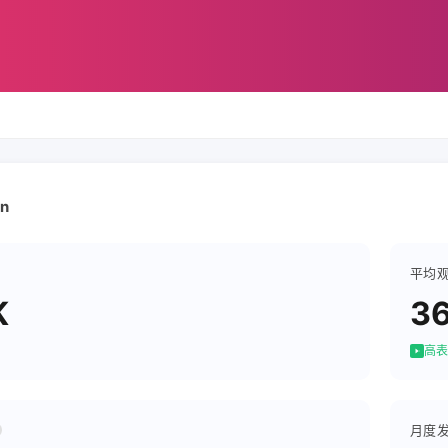
ễn
平均
K
3
高表
月度