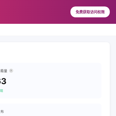
免费获取访问权限
观看量
?
63
现
发布