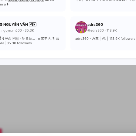
 à ⬇️
G NGUYỄN VĂN 🇻🇳
adrs360
.nguyn.vn500 · 35.3K
@adrs360 · 118.9K
ỄN VĂN 🇻🇳 - 招贤纳士, 日常生活, 社会
adrs360 - 汽车 | VN | 118.9K followers
| 35.3K followers