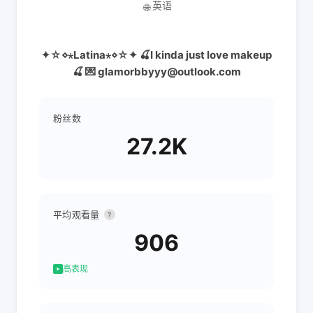
英语
🌐
✦☆⋄⋆Latina⋆⋄☆✦ 🍒I kinda just love makeup
🍒 💌 glamorbbyyy@outlook.com
粉丝数
27.2K
平均观看量
?
906
高表现