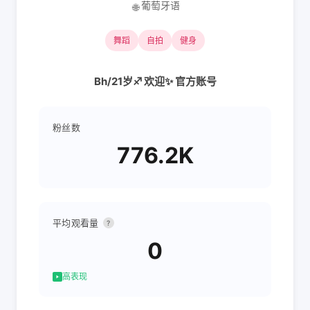
葡萄牙语
🌐
舞蹈
自拍
健身
Bh/21岁♐️ 欢迎✨ 官方账号
粉丝数
776.2K
平均观看量
?
0
高表现