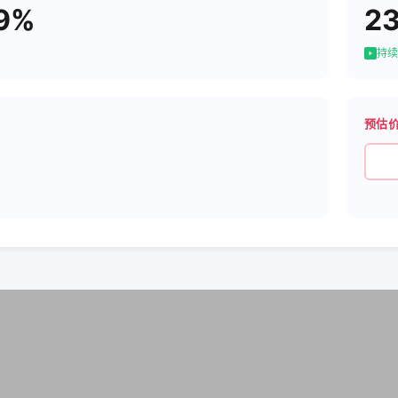
9%
2
持续
预估