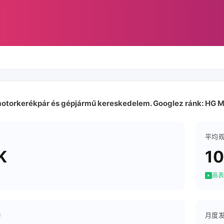
otorkerékpár és gépjármű kereskedelem. Googlez ránk: HG 
平均
K
1
高表
月度