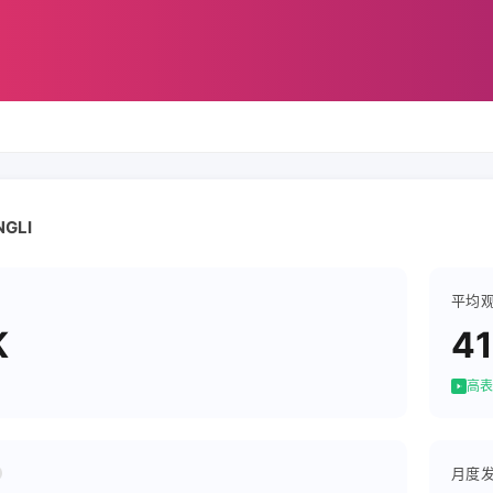
GLI
平均
K
4
高表
月度