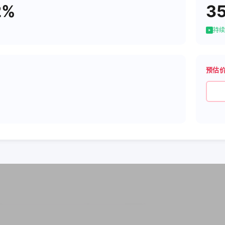
2%
3
持续
预估