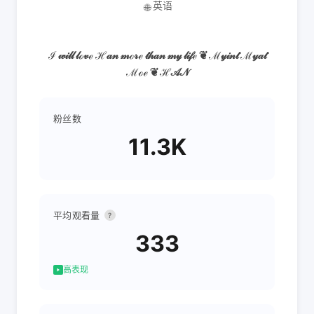
英语
🌐
ℐ 𝓌𝒾𝓁𝓁 𝓁ℴ𝓋ℯ ℋ𝒶𝓃 𝓂ℴ𝓇ℯ 𝓉𝒽𝒶𝓃 𝓂𝓎 𝓁𝒾𝒻ℯ ❦ ℳ𝓎𝒾𝓃𝓉 ℳ𝓎𝒶𝓉
ℳℴℯ ❦ ℋ𝒜𝒩
粉丝数
11.3K
平均观看量
?
333
高表现