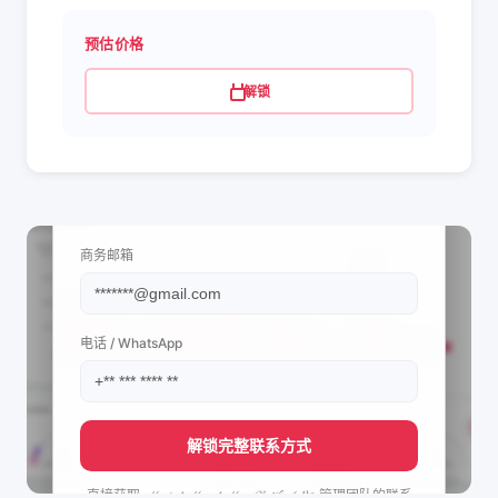
预估价格
解锁
📩 查看联系信息
商务邮箱
电话 / WhatsApp
解锁完整联系方式
直接获取
ℳ𝓎𝒾𝓃𝓉 ℳ𝓎𝒶𝓉 ℳℴℯ ❦ ℋ𝒜𝒩's
管理团队的联系