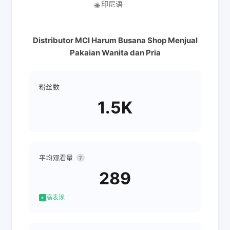
印尼语
🌐
Distributor MCI Harum Busana Shop Menjual
Pakaian Wanita dan Pria
粉丝数
1.5K
平均观看量
?
289
高表现