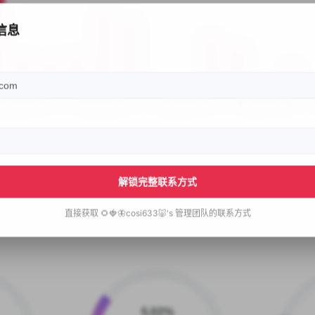
信息
解锁完整联系方式
直接获取
🌻🍓🦋cosi633🐷's
管理团队的联系方式