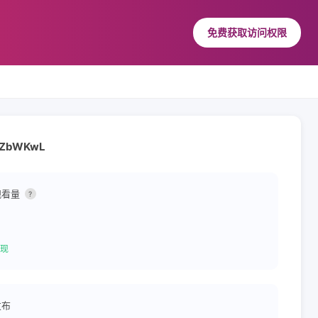
免费获取访问权限
d=ZbWKwL
观看量
?
现
发布