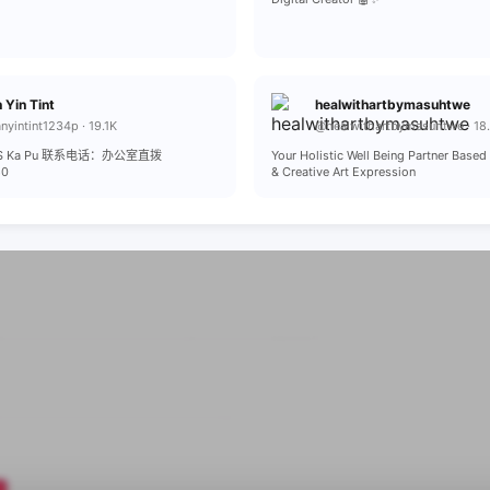
 Yin Tint
healwithartbymasuhtwe
yintint1234p · 19.1K
@healwithartbymasuhtwe · 18
y/S Ka Pu 联系电话：办公室直拨
Your Holistic Well Being Partner Based
80
& Creative Art Expression