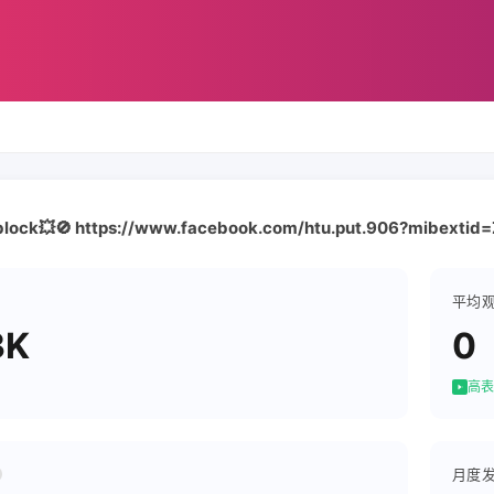
 block💥🚫 https://www.facebook.com/htu.put.906?mibexti
平均
3K
0
高表
月度