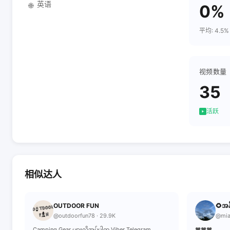
英语
🌐
0%
平均: 4.5%
视频数量
35
活跃
相似达人
OUTDOOR FUN
🌻အန
@outdoorfun78 · 29.9K
@mia
Camping Gear များလိုအပ်ပါက Viber Telegram
❤❤❤