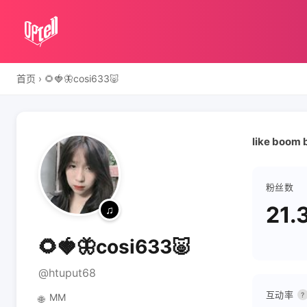
首页
›
🌻🍓🦋cosi633🐷
like boom
粉丝数
21.
🌻🍓🦋cosi633🐷
@htuput68
互动率
?
MM
🌐