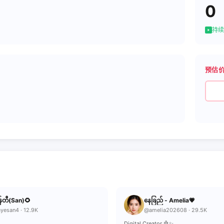
0
持续
预估
်တီ(San)🌻
နေခြည် - Amelia💗
yesan4 · 12.9K
@amelia202608 · 29.5K
Digital Creator 🤖✨