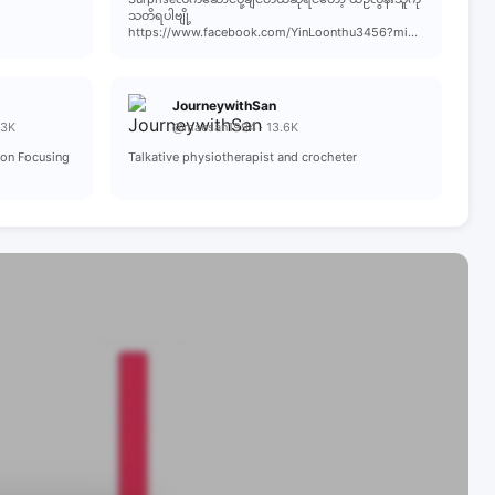
သတိရပါဗျို့
https://www.facebook.com/YinLoonthu3456?mi...
JourneywithSan
.3K
@maesan1994 · 13.6K
 on Focusing
Talkative physiotherapist and crocheter