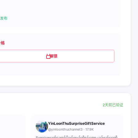
发布
价格
解锁
2天前已验证
YinLoonThuSurpriseGiftService
@yinloonthuchannel3 · 17.9K
Surpriseလက်ဆောင်ပို့ချင်တယ်ဆိုရင်တော့ ယဉ်လွန်းသူကို