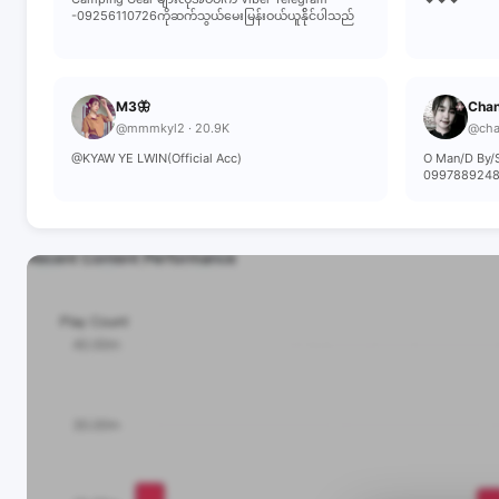
-09256110726ကိုဆက်သွယ်မေးမြန်းဝယ်ယူန်ိုင်ပါသည်
M3🦋
Chan
@mmmkyl2 · 20.9K
@chan
@KYAW YE LWIN(Official Acc)
O Man/D B
099788924