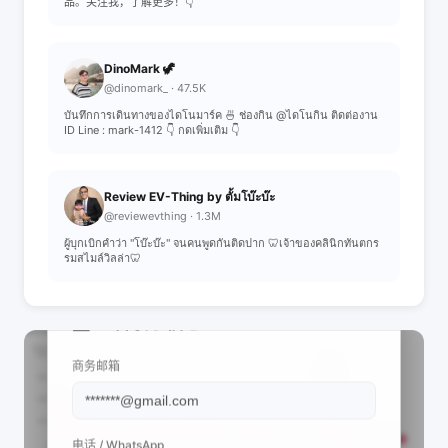
品。关注我，了解更多！👇
DinoMark 🦖
@dinomark_ · 47.5K
บันทึกการเดินทางของไดโนมาร์ค 🍜 ช่องกิน @ไดโนกิน ติดต่องาน
ID Line : mark-1412 👇 กดเพิ่มเติม 👇
Review EV-Thing by ตั้มโบ๊ะบ๊ะ
@reviewevthing · 1.3M
ผู้บุกเบิกคำว่า "โบ๊ะบ๊ะ" จนคนพูดกันติดปาก 🦷เจ้าของคลินิกทันตกร
รมสไมล์วิลล่า🦷
📩 查看联系信息
商务邮箱
电话 / WhatsApp