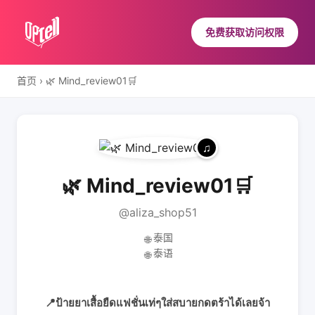
免费获取访问权限
首页
›
🌿 Mind_review01🛒
🌿 Mind_review01🛒
@aliza_shop51
泰国
🌐
泰语
🌐
📍ป้ายยาเสื้อยืดแฟชั่นเท่ๆใส่สบายกดตร้าได้เลยจ้า