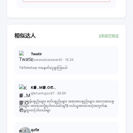
相似达人
2天前已验证
Twatir
@sarawatsarawat45 · 16.2K
TikTokshop ကနေဝင်ငွေရှာကြမယ်
K📙..M📘.O📒..
@khunmgoo97 · 38.8K
အလှကုန်ပစွည်းများ စက်ပစွည်းများ အစားစာပစွည်းများ အားကစားပစွ
ည်းများ အားပေးလို့ရပါတယ်ခင်ဗျ🥰 ဝယ်ယူအားပေးတဲ့အတွက်🙏
ကျေးဇူးတင့်ပါတယ်ဗျာ
ลุงกัส