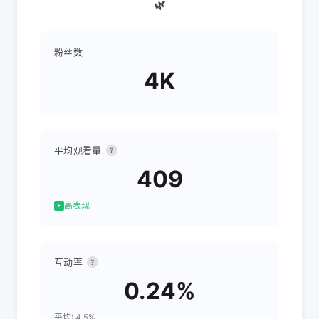
🌿
粉丝数
4K
平均观看量
?
409
高表现
互动率
?
0.24%
平均: 4.5%