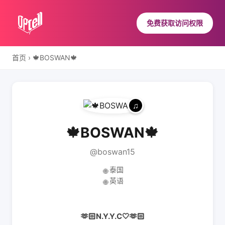
免费获取访问权限
首页
›
🍁BOSWAN🍁
🍁BOSWAN🍁
@boswan15
泰国
🌐
英语
🌐
🫶🏻N.Y.Y.C🤍🫶🏻