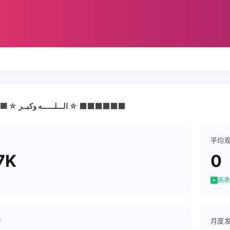
:🟥🟥🟥🟥🟥🟥 ☆ الـــلــــــه وكبــر ☆ ⬛️⬛️⬛️⬛️⬛️⬛️
平均
7K
0
高表
月度