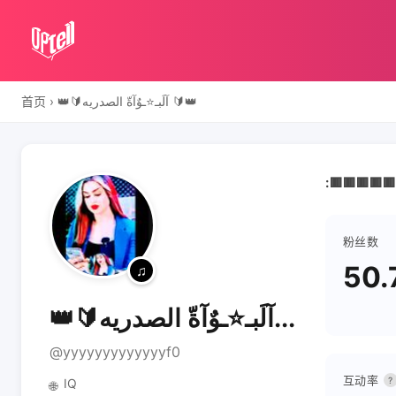
首页
›
👑🔰آلَبـ⭐️ـوٌآةّ الصدريه 🔰👑
粉丝数
50.
👑🔰آلَبـ⭐️ـوٌآةّ الصدريه...
@yyyyyyyyyyyyyf0
互动率
?
IQ
🌐