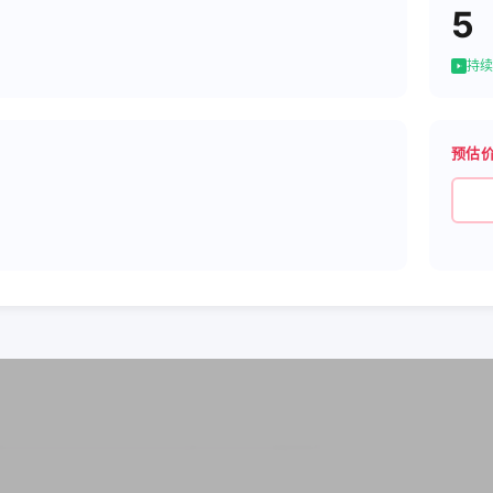
5
持续
预估