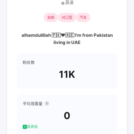
英语
🌐
自拍
对口型
汽车
alhamdulillah 🇵🇰❤️🇦🇪 I'm from Pakistan
living in UAE
粉丝数
11K
平均观看量
?
0
高表现