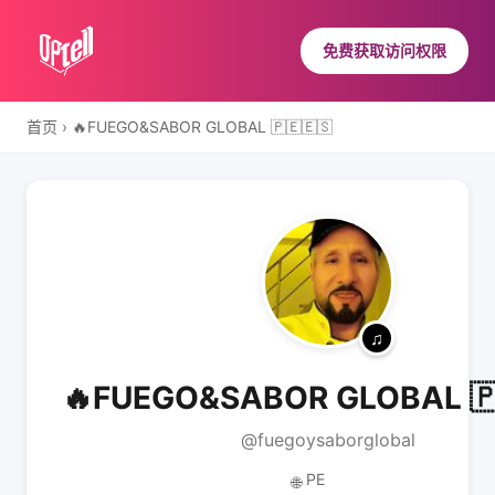
免费获取访问权限
首页
›
🔥FUEGO&SABOR GLOBAL 🇵🇪🇪🇸
🔥FUEGO&SABOR GLOBAL 🇵
@fuegoysaborglobal
PE
🌐