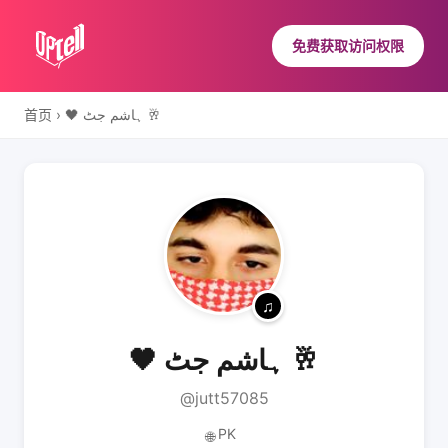
免费获取访问权限
首页
›
🖤 ہاشم جٹ 🥂
🖤 ہاشم جٹ 🥂
@jutt57085
PK
🌐