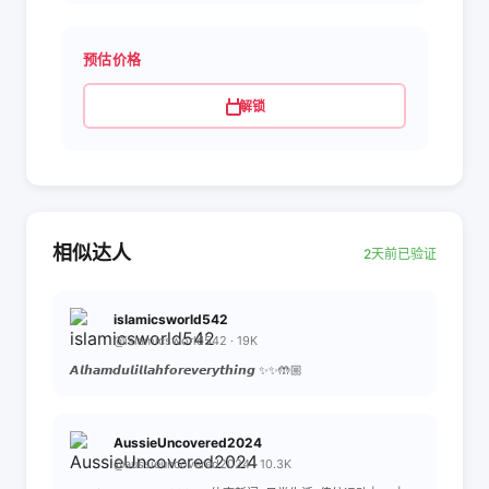
预估价格
解锁
相似达人
2天前已验证
islamicsworld542
@islamicsworld542 · 19K
𝘼𝙡𝙝𝙖𝙢𝙙𝙪𝙡𝙞𝙡𝙡𝙖𝙝𝙛𝙤𝙧𝙚𝙫𝙚𝙧𝙮𝙩𝙝𝙞𝙣𝙜 ✨✨🤲🏼
AussieUncovered2024
@aussieuncovered2024 · 10.3K