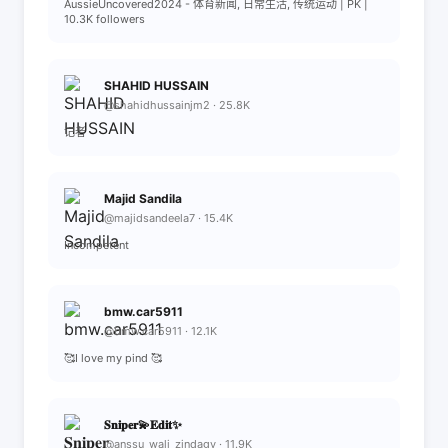
AussieUncovered2024 - 体育新闻, 日常生活, 传统运动 | PK |
10.3K followers
SHAHID HUSSAIN
@shahidhussainjm2 · 25.8K
记者
Majid Sandila
@majidsandeela7 · 15.4K
Incompetent
bmw.car5911
@bmw.car5911 · 12.1K
🥰I love my pind 🥰
𝐒𝐧𝐢𝐩𝐞𝐫💫𝐄𝐝𝐢𝐭✨
@anssu_wali_zindagy · 11.9K