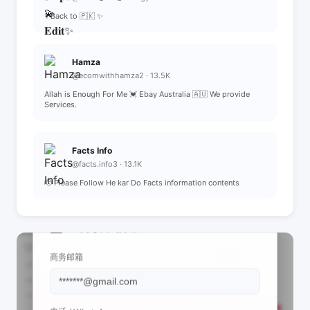
✨Back to 🇵🇰 ✨
Hamza
@ecomwithhamza2 · 13.5K
Allah is Enough For Me 💓 Ebay Australia 🇦🇺 We provide
Services.
Facts Info
@facts.info3 · 13.1K
🫡 Please Follow He kar Do Facts information contents
📩 查看联系信息
商务邮箱