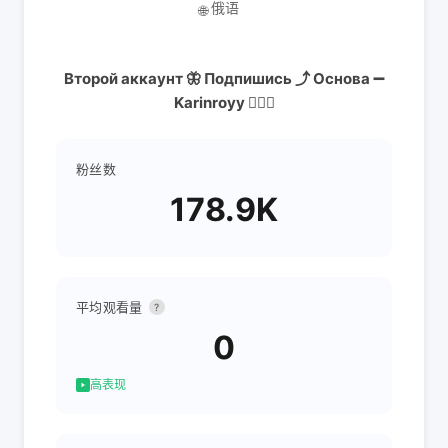
俄语
🌐
Второй аккаунт 🦋 Подпишись ⤴️ Основа ➖
Karinroyy 💁🏼‍♀️
粉丝数
178.9K
平均观看量
?
0
高表现