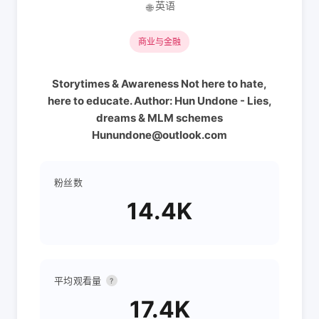
英语
🌐
商业与金融
Storytimes & Awareness Not here to hate,
here to educate. Author: Hun Undone - Lies,
dreams & MLM schemes
Hunundone@outlook.com
粉丝数
14.4K
平均观看量
?
17.4K