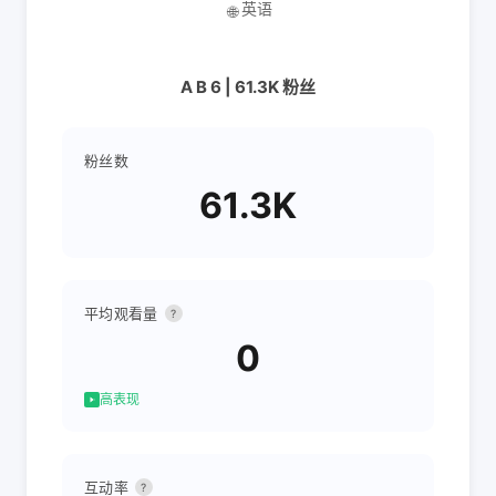
英语
🌐
A B 6 | 61.3K 粉丝
粉丝数
61.3K
平均观看量
?
0
高表现
互动率
?