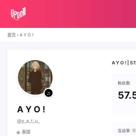
首页
›
A Y O !
A Y O ! | 
粉丝数
57.
A Y O !
@y_a_t_u_
互动率
?
泰国
🌐