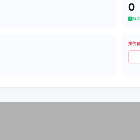
0
持续
预估