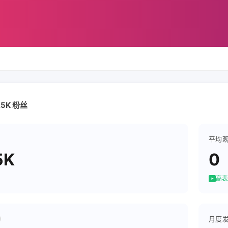
57.5K 粉丝
平均
5K
0
高表
月度