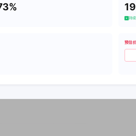
73%
19
持续
预估