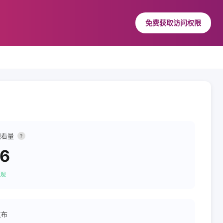
免费获取访问权限
观看量
?
56
现
发布