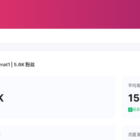
rat1 | 5.6K 粉丝
平均
K
1
高表
月度