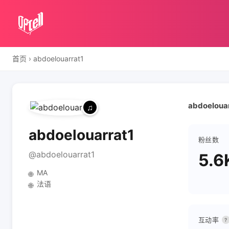
首页
›
abdoelouarrat1
abdoelouar
abdoelouarrat1
粉丝数
@abdoelouarrat1
5.6
MA
🌐
法语
🌐
互动率
?