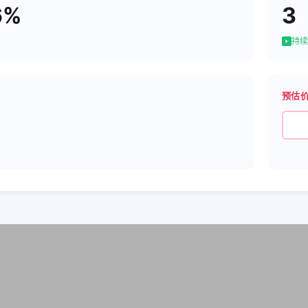
6%
3
持续
预估