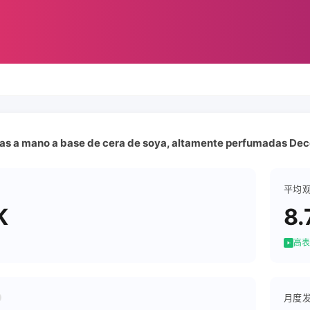
as a mano a base de cera de soya, altamente perfumadas Dec
平均
K
8.
高表
月度