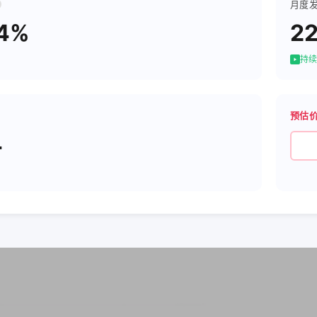
月度
84%
2
持续
预估
4