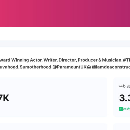
rd Winning Actor, Writer, Director, Producer & Musician. #
uvahood,Sumotherhood.@ParamountUK🗻 📸iamdeaconstruct
平均
7K
3.
高表