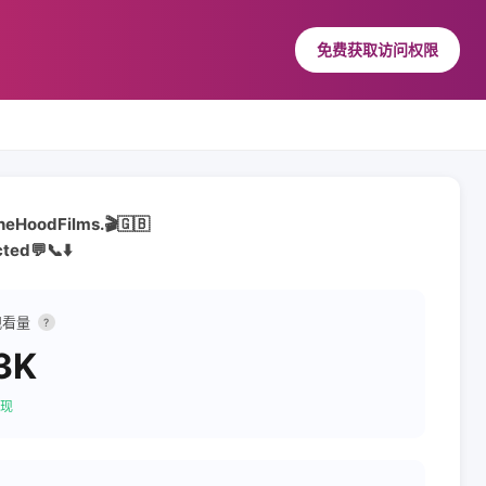
免费获取访问权限
TheHoodFilms.🎬🇬🇧
ed💬📞⬇️
观看量
?
3K
现