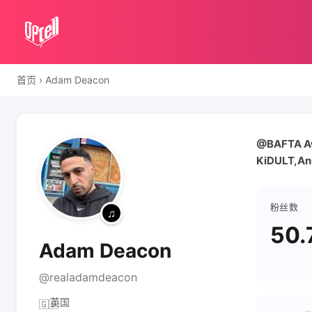
首页
›
Adam Deacon
@BAFTA Awa
KiDULT,An
粉丝数
50.
Adam Deacon
@realadamdeacon
英国
🇬🇧