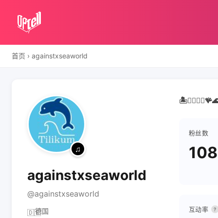
首页
›
againstxseaworld
🏝️🫍🧜🏻‍♀
粉丝数
108
againstxseaworld
@againstxseaworld
互动率
?
德国
🇩🇪