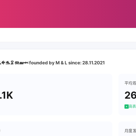
️🪸🌊🐠🐬🦑🪼🐋🦈 founded by M & L since: 28.11.2021
平均
.1K
26
高表
月度