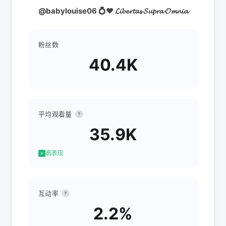
@babylouise06 💍❤️ 𝓛𝓲𝓫𝓮𝓻𝓽𝓪𝓼 𝓢𝓾𝓹𝓻𝓪 𝓞𝓶𝓷𝓲𝓪
粉丝数
40.4K
平均观看量
?
35.9K
高表现
互动率
?
2.2%