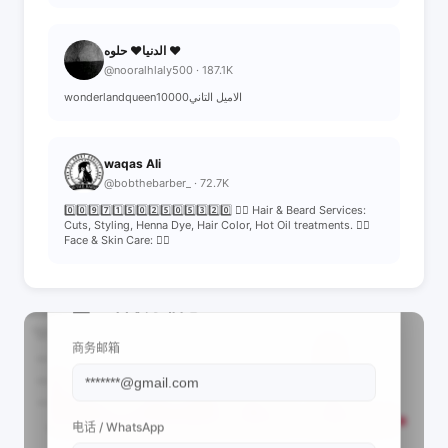
الدنيا❤️ حلوه ❤️
@nooralhlaly500 · 187.1K
wonderlandqueen10000الاميل التاني
waqas Ali
@bobthebarber_ · 72.7K
0️⃣0️⃣9️⃣7️⃣1️⃣5️⃣0️⃣2️⃣5️⃣0️⃣5️⃣3️⃣2️⃣0️⃣ 💇‍♂️ Hair & Beard Services:
Cuts, Styling, Henna Dye, Hair Color, Hot Oil treatments. 💆‍♂️
Face & Skin Care: 👇🏻
📩 查看联系信息
商务邮箱
电话 / WhatsApp