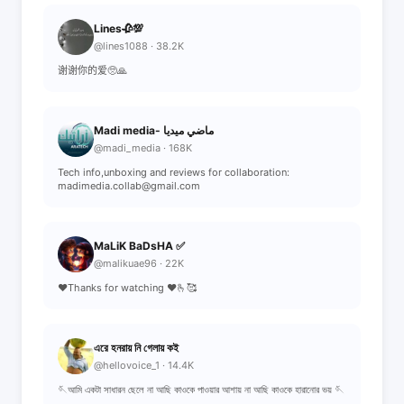
Lines🥀💯
@lines1088 · 38.2K
谢谢你的爱🥺🙏
Madi media- ماضي ميديا
@madi_media · 168K
Tech info,unboxing and reviews for collaboration:
madimedia.collab@gmail.com
MaLiK BaDsHA ✅
@malikuae96 · 22K
♥️Thanks for watching ♥️🫰🥰
এরে হনরায় নি গেলায় কই
@hellovoice_1 · 14.4K
🪡আমি একটা সাধারন ছেলে না আছি কাওকে পাওয়ার আশায় না আছি কাওকে হারানোর ভয় 🪡