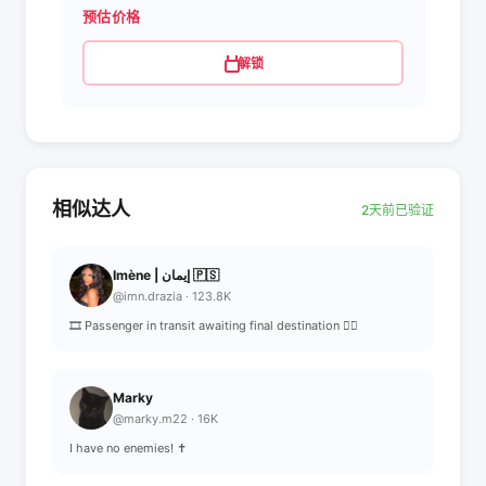
预估价格
解锁
相似达人
2天前已验证
Imène | إيمان 🇵🇸
@imn.drazia · 123.8K
🎞️ Passenger in transit awaiting final destination ☝🏽
Marky
@marky.m22 · 16K
I have no enemies! ✝️